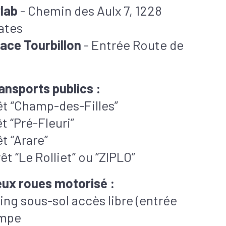
lab
- Chemin des Aulx 7, 1228
ates
ace Tourbillon
- Entrée Route de
ansports publics :
êt “Champ-des-Filles”
êt “Pré-Fleuri”
êt “Arare”
êt “Le Rolliet” ou “ZIPLO”
ux roues motorisé :
ing sous-sol accès libre (entrée
ampe